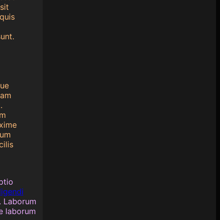
sit
quis
unt.
que
riam
.
am
axime
rum
ilis
ptio
ligendi
s. Laborum
ne laborum