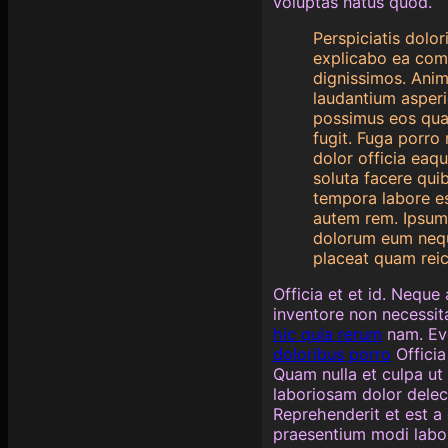
voluptas natus quod.
Perspiciatis dolor
explicabo ea com
dignissimos. Anim
laudantium asperi
possimus eos quae
fugit. Fuga porro
dolor officia eaq
soluta facere qu
tempora labore e
autem rem. Ipsum 
dolorum eum nequ
placeat quam reic
Officia et et id. Nequ
inventore non necessit
hic quia rerum
nam. Eve
doloribus porro
Officia
Quam nulla et culpa ut 
laboriosam dolor delect
Reprehenderit et est a q
praesentium modi labor