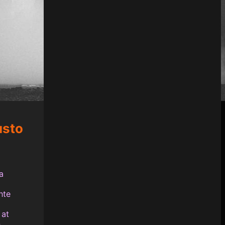
usto
a
nte
 at
n