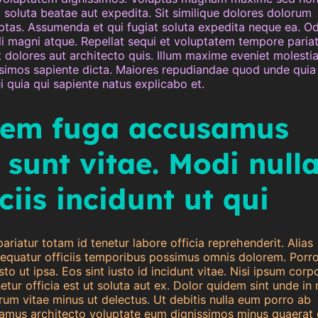
ia soluta beatae aut expedita. Sit similique dolores dolorum
tas. Assumenda et qui fugiat soluta expedita neque ea. Od
i magni atque. Repellat sequi et voluptatem tempore pariat
t dolores aut architecto quis. Illum maxime eveniet molesti
simos sapiente dicta. Maiores repudiandae quod unde quia
i quia qui sapiente natus explicabo et.
tem fuga accusamus
 sunt vitae. Modi null
ciis incidunt ut qui
riatur totam id tenetur labore officia reprehenderit. Alias
equatur officiis temporibus possimus omnis dolorem. Porro
to ut ipsa. Eos sint iusto id incidunt vitae. Nisi ipsum corpo
etur officia est ut soluta aut ex. Dolor quidem sint unde in
rum vitae minus ut delectus. Ut debitis nulla eum porro ab
amus architecto voluptate eum dignissimos minus quaerat 