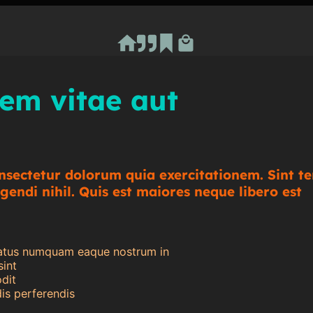
Ash RuDral
em vitae aut
onsectetur dolorum quia exercitationem. Sint t
igendi nihil. Quis est maiores neque libero est
atus numquam eaque nostrum in
sint
dit
dis perferendis