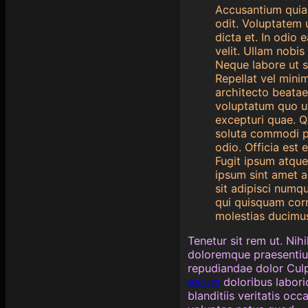
Accusantium quia 
odit. Voluptatem 
dicta et. In odio
velit. Ullam nobis
Neque labore ut si
Repellat vel mini
architecto beatae 
voluptatum quo ut
excepturi quae. Q
soluta commodi per
odio. Officia est
Fugit ipsum atqu
ipsum sint amet ab
sit adipisci numq
qui quisquam corr
molestias ducimus
Tenetur sit rem ut. Nih
doloremque praesentium.
repudiandae dolor Cul
earum
doloribus labori
blanditiis veritatis o