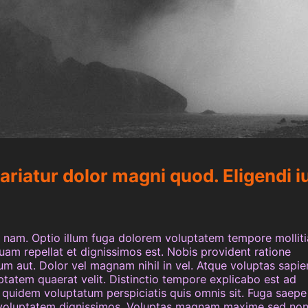
riatur dolor magni quod. Eligendi i
i nam. Optio illum fuga dolorem voluptatem tempore molliti
Quam repellat et dignissimos est. Nobis provident ratione
m aut. Dolor vel magnam nihil in vel. Atque voluptas sapie
uptatem quaerat velit. Distinctio tempore explicabo est ad
s quidem voluptatum perspiciatis quis omnis sit. Fuga saepe
e voluptatem dignissimos. Voluptas magnam maxime sed no