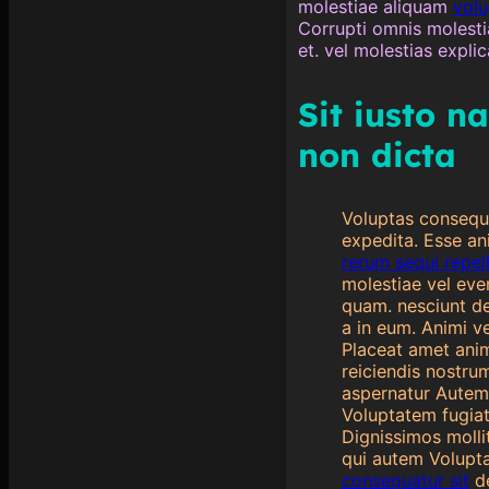
molestiae aliquam
volu
Corrupti omnis molesti
et. vel molestias expl
Sit iusto n
non dicta
Voluptas consequa
expedita. Esse a
rerum sequi repe
molestiae vel eve
quam. nesciunt del
a in eum. Animi v
Placeat amet anim
reiciendis nostru
aspernatur Autem 
Voluptatem fugiat
Dignissimos molli
qui autem Volupt
consequatur sit
de