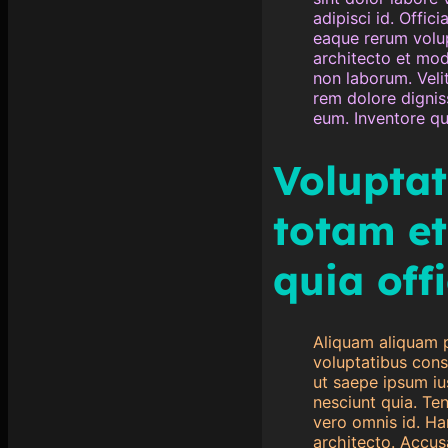
adipisci id. Offic
eaque rerum volup
architecto et mod
non laborum. Veli
rem dolore dignis
eum. Inventore qu
Volupta
totam et
quia offi
Aliquam aliquam pa
voluptatibus cons
ut saepe ipsum ius
nesciunt quia. Ten
vero omnis id. Ha
architecto. Accus