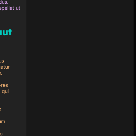
dus.
pellat ut
aut
us
atur
.
ores
 qui
t
t
tum
mo