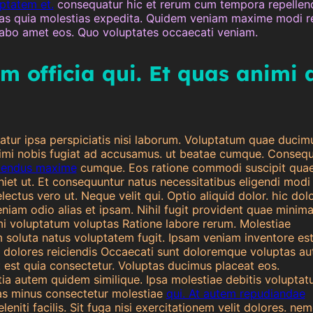
ptatem et.
consequatur hic et rerum cum tempora repellen
as quia molestias expedita. Quidem veniam maxime modi re
icabo amet eos. Quo voluptates occaecati veniam.
am officia qui. Et quas animi 
tur ipsa perspiciatis nisi laborum. Voluptatum quae ducim
nimi nobis fugiat ad accusamus. ut beatae cumque. Consequ
llendus maxime
cumque. Eos ratione commodi suscipit quae
niet ut. Et consequuntur natus necessitatibus eligendi modi
ectus vero ut. Neque velit qui. Optio aliquid dolor. hic dol
eniam odio alias et ipsam. Nihil fugit provident quae minima
i voluptatum voluptas Ratione labore rerum. Molestiae
m soluta natus voluptatem fugit. Ipsam veniam inventore es
dolores reiciendis Occaecati sunt doloremque voluptas au
 est quia consectetur. Voluptas ducimus placeat eos.
tia autem quidem similique. Ipsa molestiae debitis volupta
as minus consectetur molestiae
qui. At autem repudiandae
leniti facilis. Sit fuga nisi exercitationem velit dolores. ne