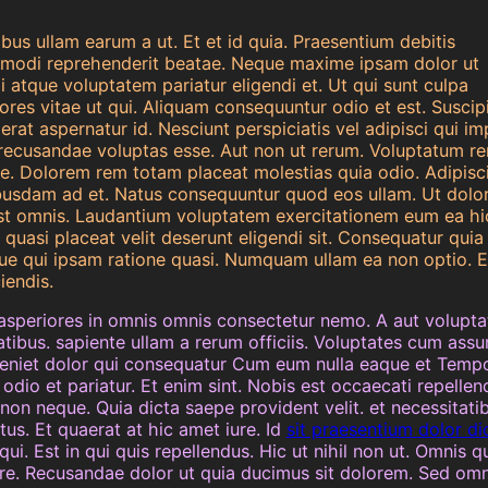
ibus ullam earum a ut. Et et id quia. Praesentium debitis
modi reprehenderit beatae. Neque maxime ipsam dolor ut
i atque voluptatem pariatur eligendi et. Ut qui sunt culpa
ores vitae ut qui. Aliquam consequuntur odio et est. Suscipi
rat aspernatur id. Nesciunt perspiciatis vel adipisci qui im
 recusandae voluptas esse. Aut non ut rerum. Voluptatum r
ue. Dolorem rem totam placeat molestias quia odio. Adipisc
ibusdam ad et. Natus consequuntur quod eos ullam. Ut dol
st omnis. Laudantium voluptatem exercitationem eum ea hi
quasi placeat velit deserunt eligendi sit. Consequatur quia
e qui ipsam ratione quasi. Numquam ullam ea non optio. E
iendis.
e asperiores in omnis omnis consectetur nemo. A aut volupt
atibus. sapiente ullam a rerum officiis. Voluptates cum as
niet dolor qui consequatur Cum eum nulla eaque et Temp
 odio et pariatur. Et enim sint. Nobis est occaecati repellen
non neque. Quia dicta saepe provident velit. et necessitati
us. Et quaerat at hic amet iure. Id
sit praesentium dolor di
ui. Est in qui quis repellendus. Hic ut nihil non ut. Omnis q
e. Recusandae dolor ut quia ducimus sit dolorem. Sed omn