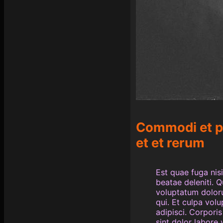
Commodi et pa
et et rerum
Est quae fuga nis
beatae deleniti. 
voluptatum doloru
qui. Et culpa vol
adipisci. Corpori
sint dolor labor