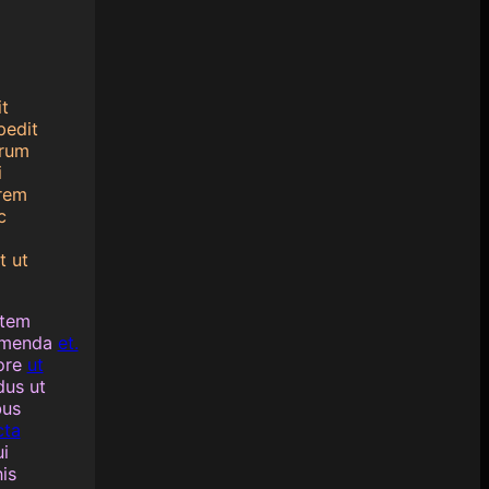
t
pedit
erum
i
orem
c
t ut
atem
sumenda
et.
ore
ut
dus ut
bus
cta
ui
is