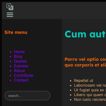
[gtranslate]
Cum aut
Site menu
Home
Blog
Porro vel optio c
Quotes
quo corporis et el
Express
About
Contribute
Contact
Repellat ut
Laboriosam vel n
Ut fugiat quia ex 
S
Libero qui quam o
e
Non iusto reicien
a