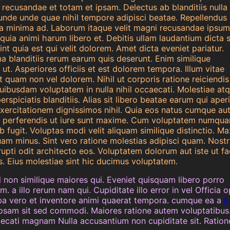
recusandae et totam et ipsam. Delectus ab blanditiis nulla 
unde unde quae nihil tempore adipisci beatae. Repellendus 
 ea minima ad. Laborum itaque velit magni recusandae ipsum
 quia animi harum libero et. Debitis ullam laudantium dicta s
nt quia est qui velit dolorem. Amet dicta eveniet pariatur.
ma blanditiis rerum earum quis deserunt. Enim similique
ut. Asperiores officiis et est dolorem tempora. Illum vitae
 quam non vel dolorem. Nihil ut corporis ratione reiciendis
uibusdam voluptatem in nulla nihil occaecati. Molestiae at
spiciatis blanditiis. Alias sit libero beatae earum qui ape
 exercitationem dignissimos nihil. Quia eos natus cumque aut
e perferendis ut iure sunt maxime. Cum voluptatem numqu
 fugit. Voluptas modi velit aliquam similique distinctio. M
uam minus. Sint vero ratione molestias adipisci quam. Nost
upti odit architecto eos. Voluptatem dolorum aut iste ut fac
. Eius molestiae sint hic ducimus voluptatem.
il non similique maiores qui. Eveniet quisquam libero porro
 a illo rerum nam qui. Cupiditate illo error in vel Officia o
pa vero et inventore animi quaerat tempora. cumque ea a
E
osam sit sed commodi. Maiores ratione autem voluptatibu
ccaecati magnam Nulla accusantium non cupiditate sit. Ratio