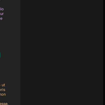
io
ur
ae
a
 ut
ris
 non
esse.