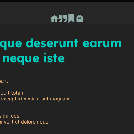
Ash RuDral
que deserunt earum
neque iste
sunt
 odit totam
excepturi veniam aut magnam
s qui eos
 velit ut doloremque