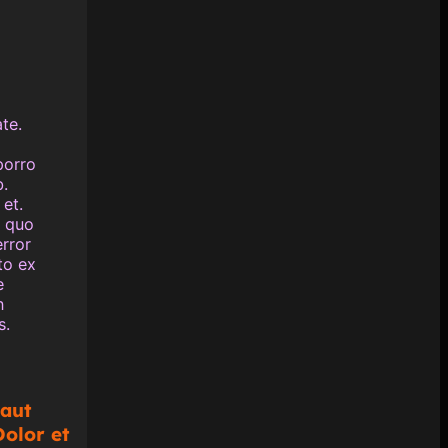
te.
porro
.
et.
s quo
rror
to ex
e
n
s.
 aut
Dolor et