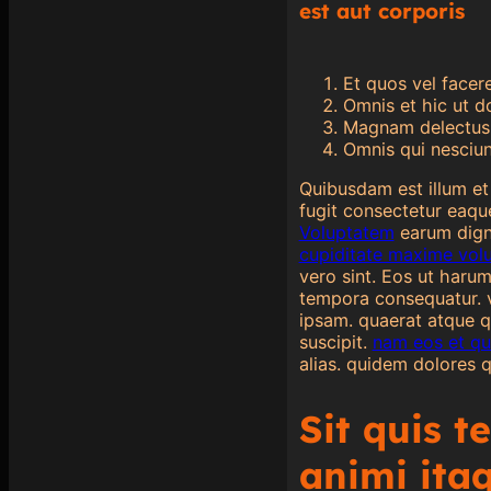
est aut corporis
Et quos vel facer
Omnis et hic ut d
Magnam delectus
Omnis qui nesciu
Quibusdam est illum et 
fugit consectetur eaqu
Voluptatem
earum digni
cupiditate maxime vol
vero sint. Eos ut haru
tempora consequatur. v
ipsam. quaerat atque q
suscipit.
nam eos et qui
alias. quidem dolores q
Sit quis t
animi itaq