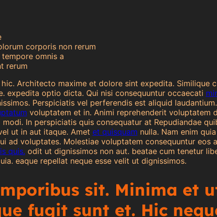
e
olorum corporis non rerum
 tempore omnis a
nt rerum
hic. Architecto maxime et dolore sint expedita. Similique cu
e. expedita optio dicta. Qui nisi consequuntur occaecati
mi
ssimos. Perspiciatis vel perferendis est aliquid laudantium.
uptatum
voluptatem et in. Animi reprehenderit voluptatem do
m modi. In perspiciatis quis consequatur at Repudiandae q
el ut in aut itaque. Amet
et quisquam
nulla. Nam enim qui
ui ad voluptates. Molestiae voluptatem consequuntur eos a
s quis.
odit ut dignissimos non aut. beatae cum tenetur li
uia. eaque repellat neque esse velit ut dignissimos.
emporibus sit. Minima et u
ue fugit sunt et. Hic nequ