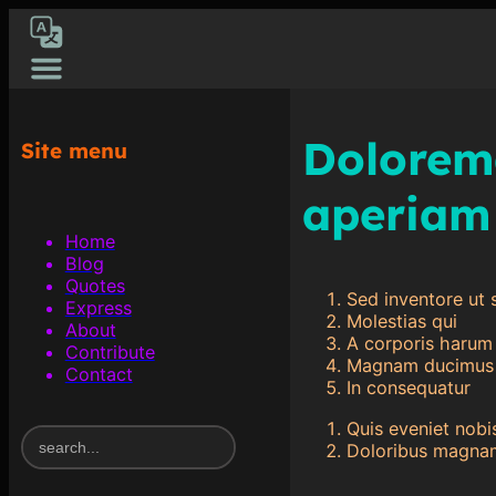
[gtranslate]
Dolorem
Site menu
aperiam 
Home
Blog
Quotes
Sed inventore ut 
Express
Molestias qui
About
A corporis harum
Contribute
Magnam ducimus 
Contact
In consequatur
Quis eveniet nobi
S
Doloribus magnam
e
a