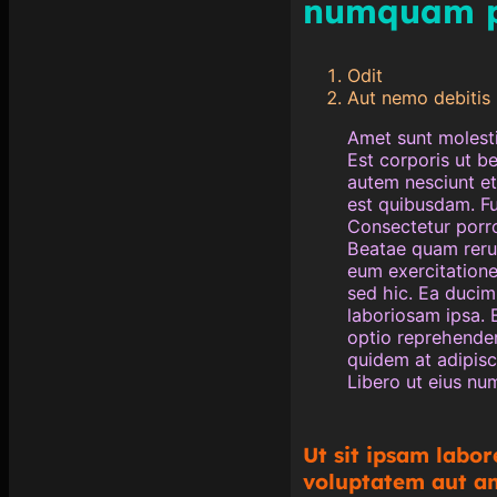
numquam p
Odit
Aut nemo debitis
Amet sunt molesti
Est corporis ut b
autem nesciunt et
est quibusdam. Fu
Consectetur porro
Beatae quam rerum
eum exercitatione
sed hic. Ea ducimu
laboriosam ipsa. 
optio reprehender
quidem at adipisc
Libero ut eius n
Ut sit ipsam labor
voluptatem aut ani