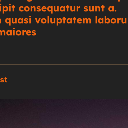
ipit consequatur sunt a.
quasi voluptatem labor
 maiores
st