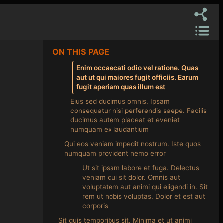
ON THIS PAGE
Enim occaecati odio vel ratione. Quas
aut ut qui maiores fugit officiis. Earum
fugit aperiam quas illum est
Eius sed ducimus omnis. Ipsam
consequatur nisi perferendis saepe. Facilis
ducimus autem placeat et eveniet
numquam ex laudantium
Qui eos veniam impedit nostrum. Iste quos
numquam provident nemo error
Ut sit ipsam labore et fuga. Delectus
veniam qui sit dolor. Omnis aut
voluptatem aut animi qui eligendi in. Sit
rem ut nobis voluptas. Dolor et est aut
corporis
Sit quis temporibus sit. Minima et ut animi