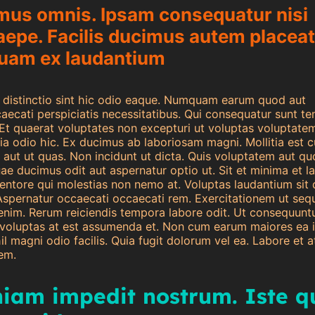
mus omnis. Ipsam consequatur nisi
aepe. Facilis ducimus autem placeat
uam ex laudantium
 distinctio sint hic odio eaque. Numquam earum quod aut
caecati perspiciatis necessitatibus. Qui consequatur sunt t
 Et quaerat voluptates non excepturi ut voluptas voluptatem
cia odio hic. Ex ducimus ab laboriosam magni. Mollitia est 
aut ut quas. Non incidunt ut dicta. Quis voluptatem aut qu
ae ducimus odit aut aspernatur optio ut. Sit et minima et 
ventore qui molestias non nemo at. Voluptas laudantium sit d
Aspernatur occaecati occaecati rem. Exercitationem ut sequ
nim. Rerum reiciendis tempora labore odit. Ut consequuntu
 voluptas at est assumenda et. Non cum earum maiores ea 
il magni odio facilis. Quia fugit dolorum vel ea. Labore et 
em.
niam impedit nostrum. Iste q