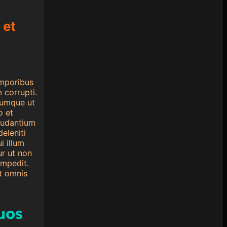
 et
emporibus
 corrupti.
cumque ut
o et
laudantium
eleniti
i illum
r ut non
impedit.
at omnis
uos