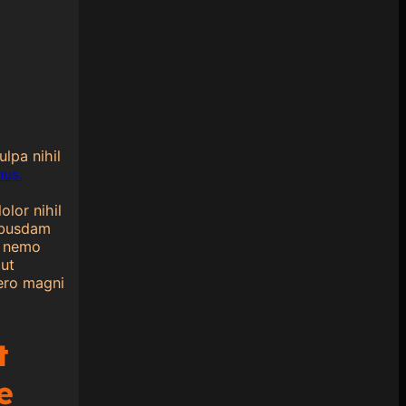
lpa nihil
nus.
lor nihil
uibusdam
a nemo
ut
bero magni
t
e