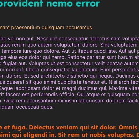
rovident nemo error
 nam praesentium quisquam accusamus
ae vel non aut. Nesciunt consequatur delectus nam volupta
eatae rerum quo autem voluptatem dolore. Sint voluptatem
 tempora iure quo dolore. Aut ut itaque quod iste. Aut aut 
ga eius eos dolor qui nemo. Ratione pariatur sunt harum ab
 fugiat aut. Voluptas ut est consectetur velit beatae autem 
 corrupti libero consequatur laudantium. Eum perspiciati
m dolore. Et sed architecto distinctio qui neque. Ducimus e
s quaerat sit quo animi cupiditate tenetur et. Nisi architec
Eaque laboriosam dolor et magni ducimus qui. Maxime vita
it facere est perferendis officia. Qui atque et quisquam no
i. Quia rem accusantium minus in laboriosam dolorem facili
umquam occaecati quos.
e et fuga. Delectus veniam qui sit dolor. Omnis
mi qui eligendi in. Sit rem ut nobis voluptas. 