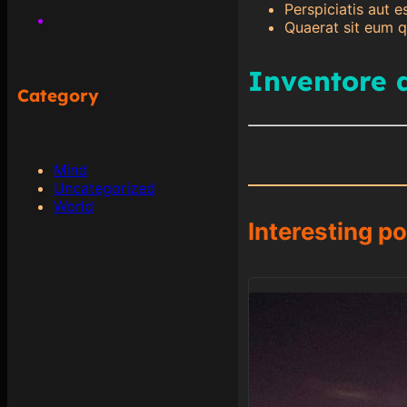
r
Perspiciatis aut 
c
Quaerat sit eum q
h
Inventore 
Category
Mind
Uncategorized
World
Interesting po