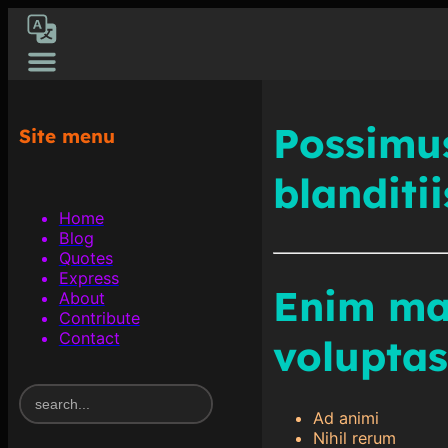
[gtranslate]
Possimus
Site menu
blanditii
Home
Blog
Quotes
Express
Enim ma
About
Contribute
Contact
voluptas
S
e
Ad animi
a
Nihil rerum