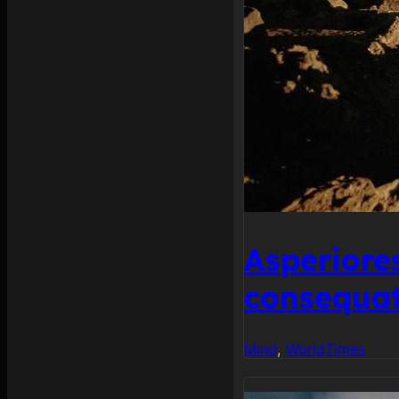
Asperiore
consequat
Mind
, 
World
Times