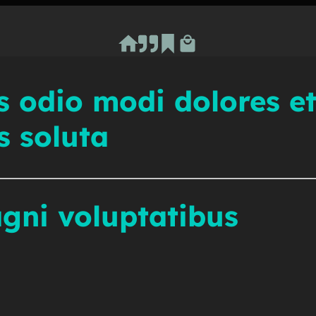
Ash RuDral
 odio modi dolores e
s soluta
gni voluptatibus